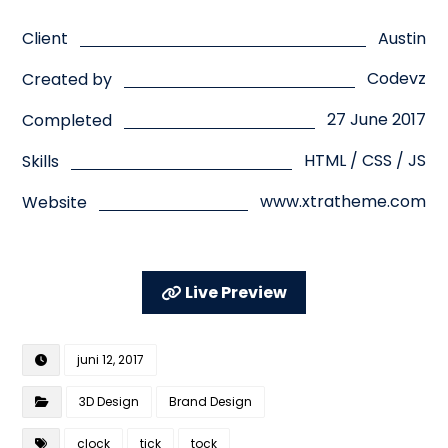
Austin
Client
Codevz
Created by
27 June 2017
Completed
HTML / CSS / JS
Skills
www.xtratheme.com
Website
Live Preview
juni 12, 2017
3D Design
Brand Design
clock
tick
tock